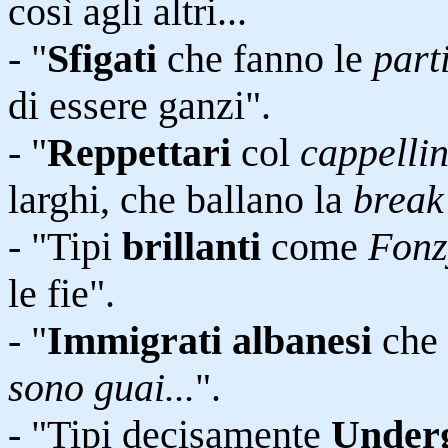
così agli altri...
- "
Sfigati
che fanno le
part
di essere ganzi".
- "
Reppettari
col
cappelli
larghi, che ballano la
break
- "Tipi
brillanti
come
Fonz
le fie".
- "
Immigrati albanesi
che 
sono guai...
".
- "Tipi decisamente
Under