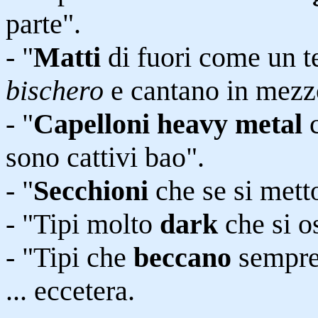
parte".
- "
Matti
di fuori come un t
bischero
e cantano in mezzo
- "
Capelloni heavy metal
c
sono cattivi bao".
- "
Secchioni
che se si metto
- "Tipi molto
dark
che si o
- "Tipi che
beccano
sempre 
... eccetera.