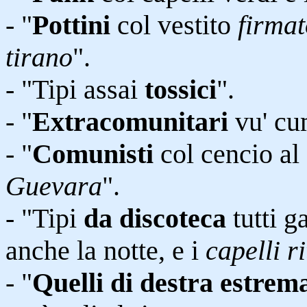
- "
Pottini
col vestito
firma
tirano
".
- "Tipi assai
tossici
".
- "
Extracomunitari
vu' cu
- "
Comunisti
col cencio al 
Guevara
".
- "Tipi
da discoteca
tutti g
anche la notte, e i
capelli ri
- "
Quelli di destra estrem