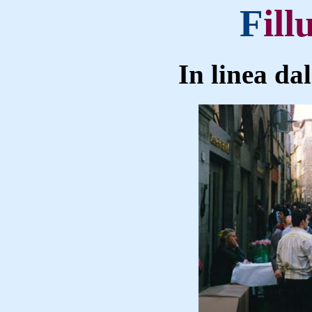
F
il
In linea da