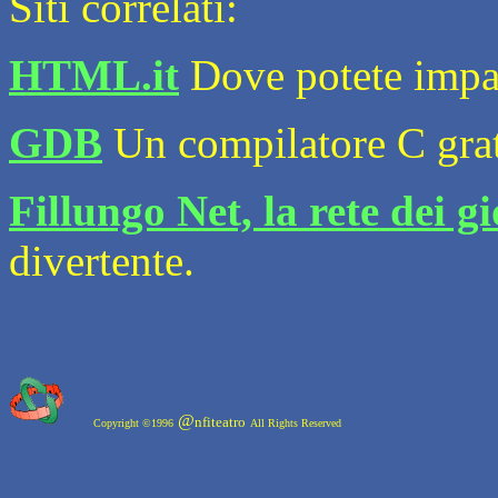
Siti correlati:
HTML.it
Dove potete impara
GDB
Un compilatore C grat
Fillungo Net, la rete dei g
divertente.
@
nfiteatro
Copyright ©1996
All Rights Reserved